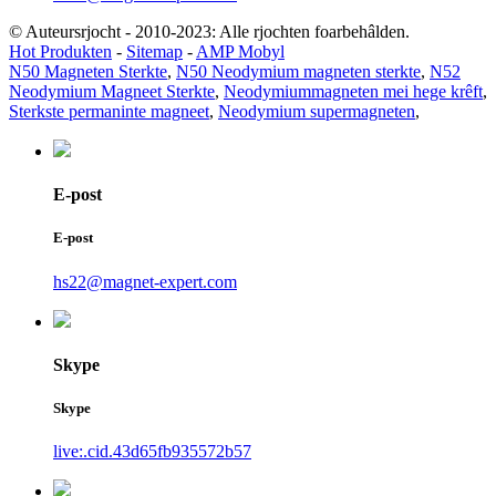
© Auteursrjocht - 2010-2023: Alle rjochten foarbehâlden.
Hot Produkten
-
Sitemap
-
AMP Mobyl
N50 Magneten Sterkte
,
N50 Neodymium magneten sterkte
,
N52
Neodymium Magneet Sterkte
,
Neodymiummagneten mei hege krêft
,
Sterkste permaninte magneet
,
Neodymium supermagneten
,
E-post
E-post
hs22@magnet-expert.com
Skype
Skype
live:.cid.43d65fb935572b57