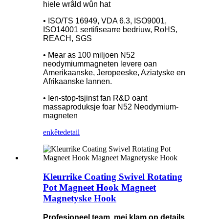
hiele wrâld wûn hat
• ISO/TS 16949, VDA 6.3, ISO9001,
ISO14001 sertifisearre bedriuw, RoHS,
REACH, SGS
• Mear as 100 miljoen N52
neodymiummagneten levere oan
Amerikaanske, Jeropeeske, Aziatyske en
Afrikaanske lannen.
• Ien-stop-tsjinst fan R&D oant
massaproduksje foar N52 Neodymium-
magneten
enkête
detail
Kleurrike Coating Swivel Rotating
Pot Magneet Hook Magneet
Magnetyske Hook
Profesjoneel team, mei klam op details