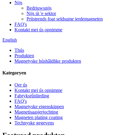
Nijs
Bedriuwsnijs
Nijs út 'e sektor
Priistrends foar seldsume ierdemagneten
FAQ's
Kontakt mei ús opnimme
English
Thús
Produkten
Magnetyske húshâldlike produkten
Kategoryen
Oer ús
Kontakt mei ús opnimme
Fabryksrûnlieding
FAQ's
Magnetyske eigenskippen
Magnetisaasjerjochting
Magneten plating coating
Technyske gegevens