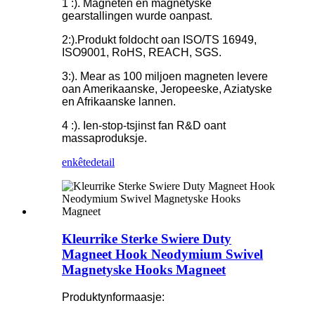
1 :). Magneten en magnetyske
gearstallingen wurde oanpast.
2:).
Produkt foldocht oan ISO/TS 16949,
ISO9001, RoHS, REACH, SGS.
3:). Mear as 100 miljoen magneten levere
oan Amerikaanske, Jeropeeske, Aziatyske
en Afrikaanske lannen.
4 :). Ien-stop-tsjinst fan R&D oant
massaproduksje.
enkête
detail
Kleurrike Sterke Swiere Duty
Magneet Hook Neodymium Swivel
Magnetyske Hooks Magneet
Produktynformaasje: