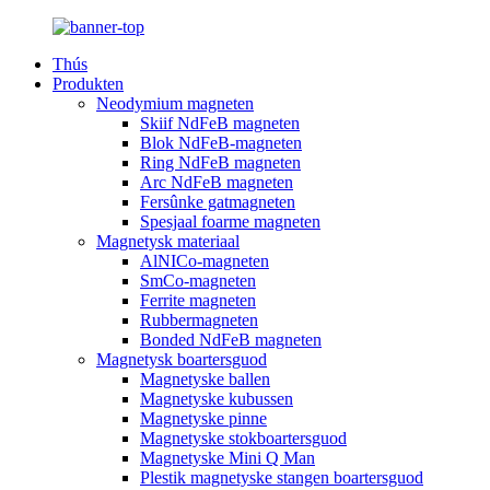
Thús
Produkten
Neodymium magneten
Skiif NdFeB magneten
Blok NdFeB-magneten
Ring NdFeB magneten
Arc NdFeB magneten
Fersûnke gatmagneten
Spesjaal foarme magneten
Magnetysk materiaal
AlNICo-magneten
SmCo-magneten
Ferrite magneten
Rubbermagneten
Bonded NdFeB magneten
Magnetysk boartersguod
Magnetyske ballen
Magnetyske kubussen
Magnetyske pinne
Magnetyske stokboartersguod
Magnetyske Mini Q Man
Plestik magnetyske stangen boartersguod