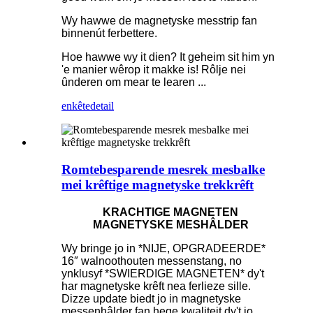
Wy hawwe de magnetyske messtrip fan
binnenút ferbettere.
Hoe hawwe wy it dien? It geheim sit him yn
'e manier wêrop it makke is! Rôlje nei
ûnderen om mear te learen ...
enkête
detail
Romtebesparende mesrek mesbalke
mei krêftige magnetyske trekkrêft
KRACHTIGE MAGNETEN
MAGNETYSKE MESHÂLDER
Wy bringe jo in *NIJE, OPGRADEERDE*
16″ walnoothouten messenstang, no
ynklusyf *SWIERDIGE MAGNETEN* dy't
har magnetyske krêft nea ferlieze sille.
Dizze update biedt jo in magnetyske
messenhâlder fan hege kwaliteit dy't jo