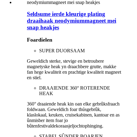
Seldsume ierde kleurige plating
draaihaak neodymiummagneet mei
snap heakjes
Foardielen
SUPER DUORSAAM
Geweldich sterke, stevige en betroubere
magnetyske heak yn draachbere grutte, makke
fan hege kwaliteit en prachtige kwaliteit magneet
en stiel.
DRAAIENDE 360° ROTERENDE
HEAK
360° draaiende heak kin oan elke gebrûksfraach
foldwaan. Geweldich foar thúsgebrûk,
klaslokaal, keuken, cruisekabinen, kantoar en as
ûnmisber item foar jo
bûtenfestivaldekoraasjeljochtophinging.
STABEL SÛNDER BOARJEN