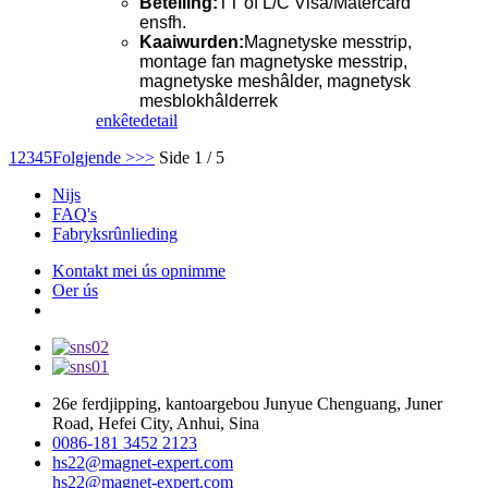
Betelling:
TT of L/C Visa/Matercard
ensfh.
Kaaiwurden:
Magnetyske messtrip,
montage fan magnetyske messtrip,
magnetyske meshâlder, magnetysk
mesblokhâlderrek
enkête
detail
1
2
3
4
5
Folgjende >
>>
Side 1 / 5
Nijs
FAQ's
Fabryksrûnlieding
Kontakt mei ús opnimme
Oer ús
26e ferdjipping, kantoargebou Junyue Chenguang, Juner
Road, Hefei City, Anhui, Sina
0086-181 3452 2123
hs22@magnet-expert.com
hs22@magnet-expert.com