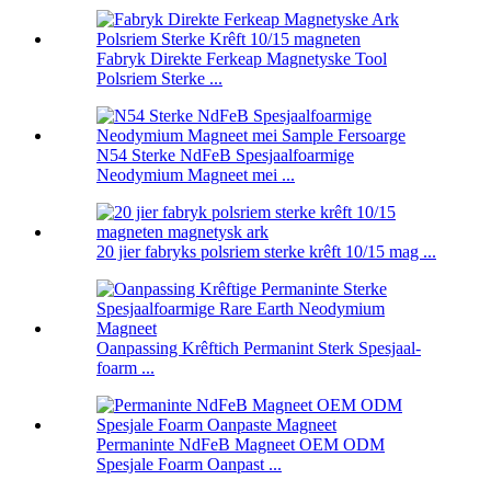
Fabryk Direkte Ferkeap Magnetyske Tool
Polsriem Sterke ...
N54 Sterke NdFeB Spesjaalfoarmige
Neodymium Magneet mei ...
20 jier fabryks polsriem sterke krêft 10/15 mag ...
Oanpassing Krêftich Permanint Sterk Spesjaal-
foarm ...
Permaninte NdFeB Magneet OEM ODM
Spesjale Foarm Oanpast ...