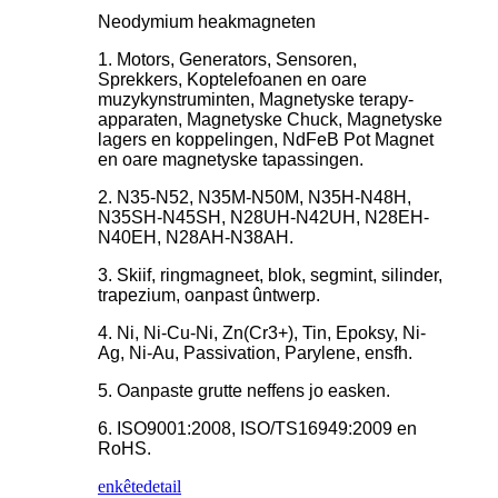
Neodymium heakmagneten
1. Motors, Generators, Sensoren,
Sprekkers, Koptelefoanen en oare
muzykynstruminten, Magnetyske terapy-
apparaten, Magnetyske Chuck, Magnetyske
lagers en koppelingen, NdFeB Pot Magnet
en oare magnetyske tapassingen.
2. N35-N52, N35M-N50M, N35H-N48H,
N35SH-N45SH, N28UH-N42UH, N28EH-
N40EH, N28AH-N38AH.
3. Skiif, ringmagneet, blok, segmint, silinder,
trapezium, oanpast ûntwerp.
4. Ni, Ni-Cu-Ni, Zn(Cr3+), Tin, Epoksy, Ni-
Ag, Ni-Au, Passivation, Parylene, ensfh.
5. Oanpaste grutte neffens jo easken.
6. ISO9001:2008, ISO/TS16949:2009 en
RoHS.
enkête
detail