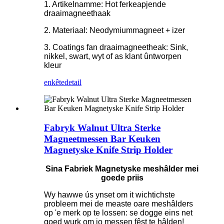
1. Artikelnamme: Hot ferkeapjende
draaimagneethaak
2. Materiaal: Neodymiummagneet + izer
3. Coatings fan draaimagneetheak: Sink,
nikkel, swart, wyt of as klant ûntworpen
kleur
enkête
detail
Fabryk Walnut Ultra Sterke
Magneetmessen Bar Keuken
Magnetyske Knife Strip Holder
Sina Fabriek Magnetyske meshâlder mei
goede priis
Wy hawwe ús ynset om it wichtichste
probleem mei de measte oare meshâlders
op 'e merk op te lossen: se dogge eins net
goed wurk om jo messen fêst te hâlden!