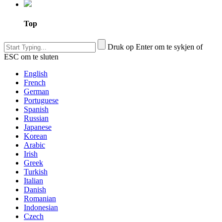
Top
Druk op Enter om te sykjen of
ESC om te sluten
English
French
German
Portuguese
Spanish
Russian
Japanese
Korean
Arabic
Irish
Greek
Turkish
Italian
Danish
Romanian
Indonesian
Czech