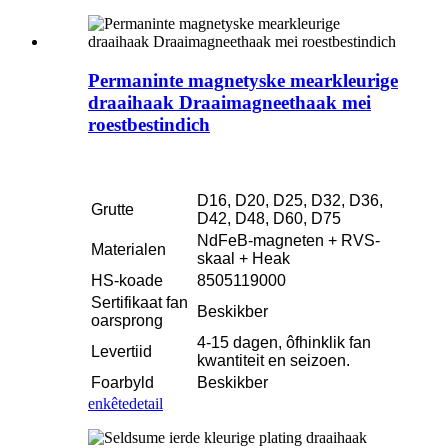
Permaninte magnetyske mearkleurige
draaihaak Draaimagneethaak mei
roestbestindich
D16, D20, D25, D32, D36,
Grutte
D42, D48, D60, D75
NdFeB-magneten + RVS-
Materialen
skaal + Heak
HS-koade
8505119000
Sertifikaat fan
Beskikber
oarsprong
4-15 dagen, ôfhinklik fan
Levertiid
kwantiteit en seizoen.
Foarbyld
Beskikber
enkête
detail