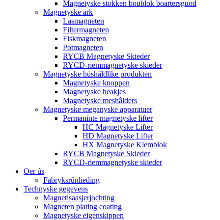
Magnetyske stokken boublok boartersguod
Magnetyske ark
Lasmagneten
Filtermagneten
Fiskmagneten
Potmagneten
RYCB Magnetyske Skieder
RYCD-riemmagnetyske skieder
Magnetyske húshâldlike produkten
Magnetyske knoppen
Magnetyske heakjes
Magnetyske meshâlders
Magnetyske meganyske apparatuer
Permaninte magnetyske lifter
HC Magnetyske Lifter
HD Magnetyske Lifter
HX Magnetyske Klemblok
RYCB Magnetyske Skieder
RYCD-riemmagnetyske skieder
Oer ús
Fabryksrûnlieding
Technyske gegevens
Magnetisaasjerjochting
Magneten plating coating
Magnetyske eigenskippen