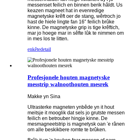
messenset feilich en binnen berik hâldt. Us
keazen magneet hat in evenredige
magnetyske krêft oer de stang, wêrtroch jo
hast de hiele lingte fan 16″ feilich brûke
kinne. De magnetyske grip is tige krêftich,
mar jo hoege mar in sêfte lûk te nimmen om
in mes los te litten.
enkête
detail
Profesjonele houten magnetyske
messtrip walnoothouten mesrek
Makke yn Sina
Ultrasterke magneten ynbêde yn it hout
meitsje it mooglik dat sels jo grutste messen
feilich en betrouber hingje kinne. De
mesmagneetstrip is magnetysk oan 'e rânen
om alle beskikbere romte te brûken.