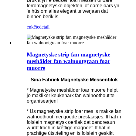
Brûk it yn 'e keuken foar messen of oare
ferromagnetyske objekten, of earne oars yn
'e hûs om alles elegant te werjaan dat
binnen berik is.
enkête
detail
Magnetyske strip fan magnetyske
meshâlder fan walnootgraan foar
muorre
Sina Fabriek Magnetyske Messenblok
* Magnetyske meshâlder foar muorre helpt
jo makliker keukenark fan walnoothout te
organisearjen!
* Us magnetyske strip foar mes is makke fan
walnoothout mei goede prestaasjes. It hat in
folslein magnetysk oerflak dat oandreaun
wurdt troch in krêftige magneet. It hat in
prachtige útstrieling en is folslein geskikt