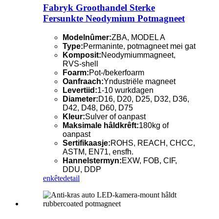
Fabryk Groothandel Sterke
Fersunkte Neodymium Potmagneet
Modelnûmer:
ZBA, MODEL A
Type:
Permaninte, potmagneet mei gat
Komposit:
Neodymiummagneet,
RVS-shell
Foarm:
Pot-/bekerfoarm
Oanfraach:
Yndustriële magneet
Levertiid:
1-10 wurkdagen
Diameter:
D16, D20, D25, D32, D36,
D42, D48, D60, D75
Kleur:
Sulver of oanpast
Maksimale hâldkrêft:
180kg of
oanpast
Sertifikaasje:
ROHS, REACH, CHCC,
ASTM, EN71, ensfh.
Hannelstermyn:
EXW, FOB, CIF,
DDU, DDP
enkête
detail