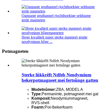
Oanpaste gruthannel rjochthoekige seldsume
ierde magneten
Hege kwaliteit super sterke magneet grutte
neodymium bôge ...
Potmagneten
Sterke lûkkrêft Ndfeb Neodymium
bekerpotmagneet mei fertsûnge gatten
Modelnûmer:
ZBA, MODEL A
Type:
Permaninte, potmagneet mei gat
Komposit:
Neodymiummagneet,
RVS-shell
Foarm:
Pot-/bekerfoarm