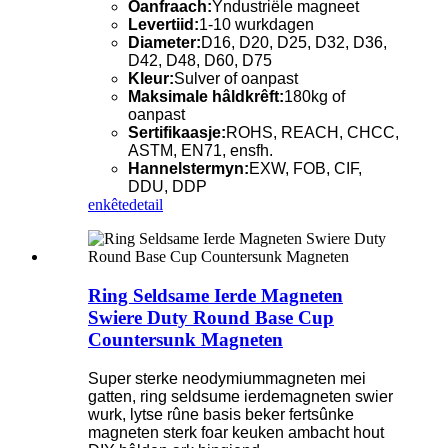
Oanfraach:
Yndustriële magneet
Levertiid:
1-10 wurkdagen
Diameter:
D16, D20, D25, D32, D36,
D42, D48, D60, D75
Kleur:
Sulver of oanpast
Maksimale hâldkrêft:
180kg of
oanpast
Sertifikaasje:
ROHS, REACH, CHCC,
ASTM, EN71, ensfh.
Hannelstermyn:
EXW, FOB, CIF,
DDU, DDP
enkête
detail
Ring Seldsame Ierde Magneten
Swiere Duty Round Base Cup
Countersunk Magneten
Super sterke neodymiummagneten mei
gatten, ring seldsume ierdemagneten swier
wurk, lytse rûne basis beker fertsûnke
magneten sterk foar keuken ambacht hout