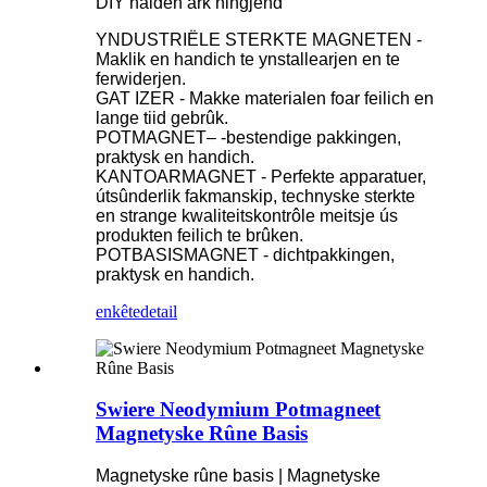
DIY hâlden ark hingjend
YNDUSTRIËLE STERKTE MAGNETEN -
Maklik en handich te ynstallearjen en te
ferwiderjen.
GAT IZER - Makke materialen foar feilich en
lange tiid gebrûk.
POTMAGNET– -bestendige pakkingen,
praktysk en handich.
KANTOARMAGNET - Perfekte apparatuer,
útsûnderlik fakmanskip, technyske sterkte
en strange kwaliteitskontrôle meitsje ús
produkten feilich te brûken.
POTBASISMAGNET - dichtpakkingen,
praktysk en handich.
enkête
detail
Swiere Neodymium Potmagneet
Magnetyske Rûne Basis
Magnetyske rûne basis | Magnetyske