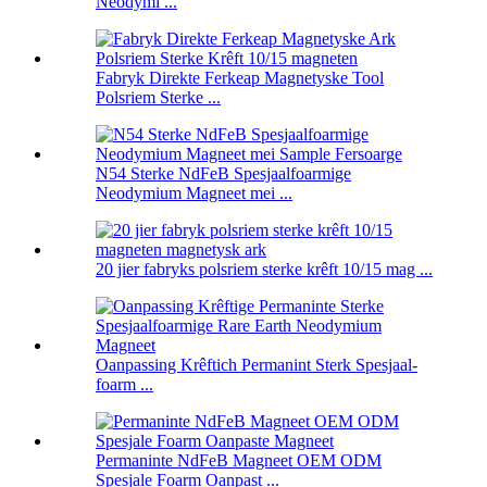
Neodymi ...
Fabryk Direkte Ferkeap Magnetyske Tool
Polsriem Sterke ...
N54 Sterke NdFeB Spesjaalfoarmige
Neodymium Magneet mei ...
20 jier fabryks polsriem sterke krêft 10/15 mag ...
Oanpassing Krêftich Permanint Sterk Spesjaal-
foarm ...
Permaninte NdFeB Magneet OEM ODM
Spesjale Foarm Oanpast ...