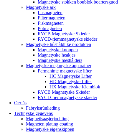
Magnetyske stokken boublok boartersguod
Magnetyske ark
Lasmagneten
Filtermagneten
Fiskmagneten
Potmagneten
RYCB Magnetyske Skieder
RYCD-riemmagnetyske skieder
Magnetyske húshâldlike produkten
Magnetyske knoppen
Magnetyske heakjes
Magnetyske meshâlders
Magnetyske meganyske apparatuer
Permaninte magnetyske lifter
HC Magnetyske Lifter
HD Magnetyske Lifter
HX Magnetyske Klemblok
RYCB Magnetyske Skieder
RYCD-riemmagnetyske skieder
Oer ús
Fabryksrûnlieding
Technyske gegevens
Magnetisaasjerjochting
Magneten plating coating
Magnetyske eigenskippen