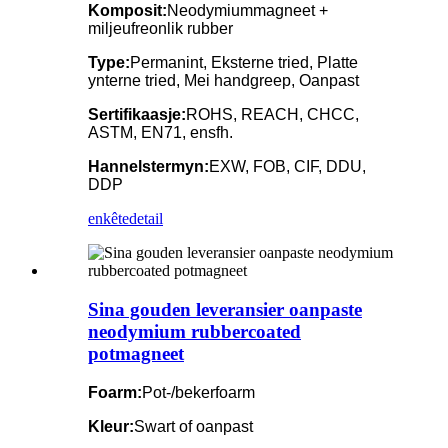
Komposit:
Neodymiummagneet +
miljeufreonlik rubber
Type:
Permanint, Eksterne tried, Platte
ynterne tried, Mei handgreep, Oanpast
Sertifikaasje:
ROHS, REACH, CHCC,
ASTM, EN71, ensfh.
Hannelstermyn:
EXW, FOB, CIF, DDU,
DDP
enkête
detail
Sina gouden leveransier oanpaste
neodymium rubbercoated
potmagneet
Foarm:
Pot-/bekerfoarm
Kleur:
Swart of oanpast