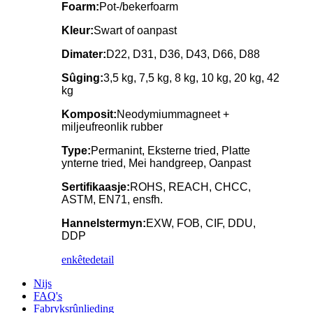
Foarm:
Pot-/bekerfoarm
Kleur:
Swart of oanpast
Dimater:
D22, D31, D36, D43, D66, D88
Sûging:
3,5 kg, 7,5 kg, 8 kg, 10 kg, 20 kg, 42
kg
Komposit:
Neodymiummagneet +
miljeufreonlik rubber
Type:
Permanint, Eksterne tried, Platte
ynterne tried, Mei handgreep, Oanpast
Sertifikaasje:
ROHS, REACH, CHCC,
ASTM, EN71, ensfh.
Hannelstermyn:
EXW, FOB, CIF, DDU,
DDP
enkête
detail
Nijs
FAQ's
Fabryksrûnlieding