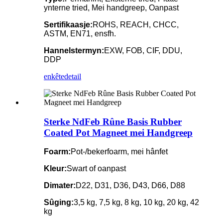
ynterne tried, Mei handgreep, Oanpast
Sertifikaasje:
ROHS, REACH, CHCC,
ASTM, EN71, ensfh.
Hannelstermyn:
EXW, FOB, CIF, DDU,
DDP
enkête
detail
Sterke NdFeb Rûne Basis Rubber
Coated Pot Magneet mei Handgreep
Foarm:
Pot-/bekerfoarm, mei hânfet
Kleur:
Swart of oanpast
Dimater:
D22, D31, D36, D43, D66, D88
Sûging:
3,5 kg, 7,5 kg, 8 kg, 10 kg, 20 kg, 42
kg