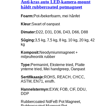
Anti-kras auto LED-kamera-mount
hâldt rubbercoated potmagneet
Foarm:
Pot-/bekerfoarm, mei hânfet
Kleur:
Swart of oanpast
Dimater:
D22, D31, D36, D43, D66, D88
Sûging:
3,5 kg, 7,5 kg, 8 kg, 10 kg, 20 kg, 42
kg
Komposit:
Neodymiummagneet +
miljeufreonlik rubber
Type:
Permanint, Eksterne tried, Platte
ynterne tried, Mei handgreep, Oanpast
Sertifikaasje:
ROHS, REACH, CHCC,
ASTM, EN71, ensfh.
Hannelstermyn:
EXW, FOB, CIF, DDU,
DDP
Rubbercoated NdFeB Pot Magneet,
Rubbercoated Magneet Pot