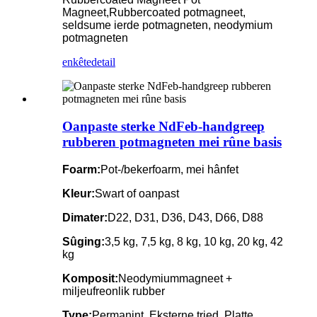
Magneet,
Rubbercoated potmagneet,
seldsume ierde potmagneten, neodymium
potmagneten
enkête
detail
Oanpaste sterke NdFeb-handgreep
rubberen potmagneten mei rûne basis
Foarm:
Pot-/bekerfoarm, mei hânfet
Kleur:
Swart of oanpast
Dimater:
D22, D31, D36, D43, D66, D88
Sûging:
3,5 kg, 7,5 kg, 8 kg, 10 kg, 20 kg, 42
kg
Komposit:
Neodymiummagneet +
miljeufreonlik rubber
Type:
Permanint, Eksterne tried, Platte