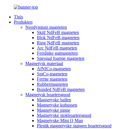
Thús
Produkten
Neodymium magneten
Skiif NdFeB magneten
Blok NdFeB-magneten
Ring NdFeB magneten
Arc NdFeB magneten
Fersûnke gatmagneten
Spesjaal foarme magneten
Magnetysk materiaal
AlNICo-magneten
SmCo-magneten
Ferrite magneten
Rubbermagneten
Bonded NdFeB magneten
Magnetysk boartersguod
Magnetyske ballen
Magnetyske kubussen
Magnetyske pinne
Magnetyske stokboartersguod
Magnetyske Mini Q Man
Plestik magnetyske stangen boartersguod