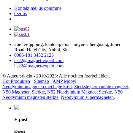
Kontakt mei ús opnimme
Oer ús
26e ferdjipping, kantoargebou Junyue Chenguang, Juner
Road, Hefei City, Anhui, Sina
0086-181 3452 2123
hs22@magnet-expert.com
hs22@magnet-expert.com
© Auteursrjocht - 2010-2023: Alle rjochten foarbehâlden.
Hot Produkten
-
Sitemap
-
AMP Mobyl
Neodymiummagneten mei hege krêft
,
Sterkste permaninte magneet
,
N50 Magneten Sterkte
,
N52 Neodymium Magneet Sterkte
,
N50
Neodymium magneten sterkte
,
Neodymium supermagneten
,
E-post
E-post