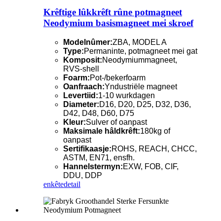
Krêftige lûkkrêft rûne potmagneet
Neodymium basismagneet mei skroef
Modelnûmer:
ZBA, MODEL A
Type:
Permaninte, potmagneet mei gat
Komposit:
Neodymiummagneet,
RVS-shell
Foarm:
Pot-/bekerfoarm
Oanfraach:
Yndustriële magneet
Levertiid:
1-10 wurkdagen
Diameter:
D16, D20, D25, D32, D36,
D42, D48, D60, D75
Kleur:
Sulver of oanpast
Maksimale hâldkrêft:
180kg of
oanpast
Sertifikaasje:
ROHS, REACH, CHCC,
ASTM, EN71, ensfh.
Hannelstermyn:
EXW, FOB, CIF,
DDU, DDP
enkête
detail