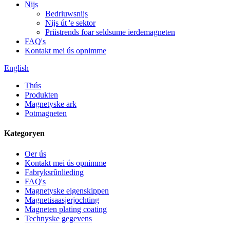
Nijs
Bedriuwsnijs
Nijs út 'e sektor
Priistrends foar seldsume ierdemagneten
FAQ's
Kontakt mei ús opnimme
English
Thús
Produkten
Magnetyske ark
Potmagneten
Kategoryen
Oer ús
Kontakt mei ús opnimme
Fabryksrûnlieding
FAQ's
Magnetyske eigenskippen
Magnetisaasjerjochting
Magneten plating coating
Technyske gegevens