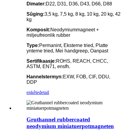
Dimater:
D22, D31, D36, D43, D66, D88
Sûging:
3,5 kg, 7,5 kg, 8 kg, 10 kg, 20 kg, 42
kg
Komposit:
Neodymiummagneet +
miljeufreonlik rubber
Type:
Permanint, Eksterne tried, Platte
ynterne tried, Mei handgreep, Oanpast
Sertifikaasje:
ROHS, REACH, CHCC,
ASTM, EN71, ensfh.
Hannelstermyn:
EXW, FOB, CIF, DDU,
DDP
enkête
detail
Gruthannel rubbercoated
neodymium miniatuerpotmagneten