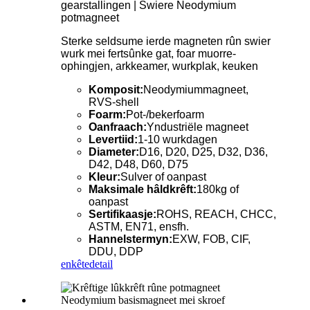
gearstallingen | Swiere Neodymium
potmagneet
Sterke seldsume ierde magneten rûn swier
wurk mei fertsûnke gat, foar muorre-
ophingjen, arkkeamer, wurkplak, keuken
Komposit:
Neodymiummagneet,
RVS-shell
Foarm:
Pot-/bekerfoarm
Oanfraach:
Yndustriële magneet
Levertiid:
1-10 wurkdagen
Diameter:
D16, D20, D25, D32, D36,
D42, D48, D60, D75
Kleur:
Sulver of oanpast
Maksimale hâldkrêft:
180kg of
oanpast
Sertifikaasje:
ROHS, REACH, CHCC,
ASTM, EN71, ensfh.
Hannelstermyn:
EXW, FOB, CIF,
DDU, DDP
enkête
detail